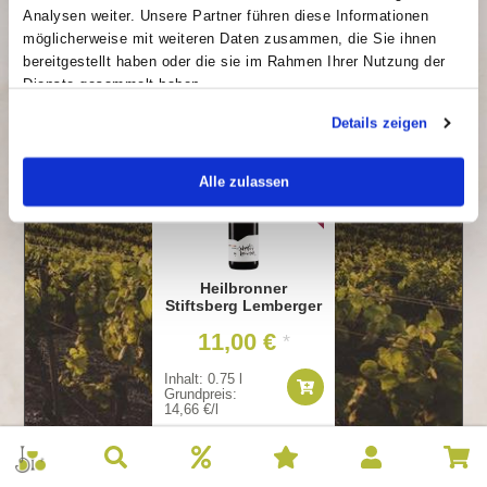
Entwicklungen im Wein-Jahr wider.
Analysen weiter. Unsere Partner führen diese Informationen
5+1 Wein des Monats Aktion! Bei einer Bestellung von fünf
möglicherweise mit weiteren Daten zusammen, die Sie ihnen
Flaschen von unserem aktuellen Wein des Monats erhälst
bereitgestellt haben oder die sie im Rahmen Ihrer Nutzung der
du automatisch die sechste Flasche Gratis dazu.
Dienste gesammelt haben.
Details zeigen
WEIN DES MONATS
Alle zulassen
Heilbronner
Stiftsberg Lemberger
11,00 €
*
Inhalt: 0.75 l
Grundpreis:
14,66 €/l