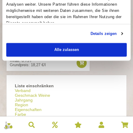
Analysen weiter. Unsere Partner führen diese Informationen
möglicherweise mit weiteren Daten zusammen, die Sie ihnen
bereitgestellt haben oder die sie im Rahmen Ihrer Nutzung der
Dienste gesammelt haben.
Gustavshof ORANGE Chardonnay
Details zeigen
13,70 €
*
Alle zulassen
Inhalt: 0.75 l
Grundpreis: 18,27 €/l
Liste einschränken
Verband
Geschmack Weine
Jahrgang
Region
Eigenschaften
Farbe
Rebsorte
Qualitätsstufe
Preisklasse