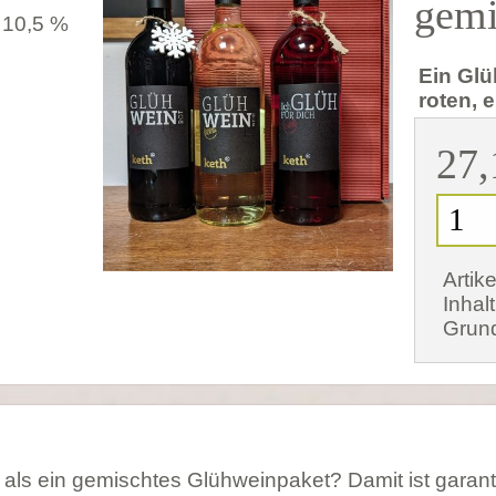
gemi
 10,5 %
Ein Gl
roten, 
27,
Artik
Inhalt
Grund
als ein gemischtes Glühweinpaket? Damit ist garanti