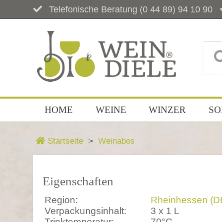
Telefonische Beratung
(0 44 89) 94 10 90
HOME
WEINE
WINZER
SO
Startseite
Weinabos
Eigenschaften
Region:
Rheinhessen (D
Verpackungsinhalt:
3 x 1 L
Trinktemperatur:
70°C