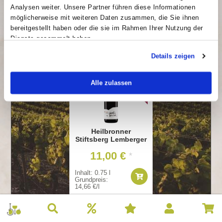
Entwicklungen im Wein-Jahr wider.
Analysen weiter. Unsere Partner führen diese Informationen
5+1 Wein des Monats Aktion! Bei einer Bestellung von fünf
möglicherweise mit weiteren Daten zusammen, die Sie ihnen
Flaschen von unserem aktuellen Wein des Monats erhälst
bereitgestellt haben oder die sie im Rahmen Ihrer Nutzung der
du automatisch die sechste Flasche Gratis dazu.
Dienste gesammelt haben.
Details zeigen
WEIN DES MONATS
Alle zulassen
Heilbronner
Stiftsberg Lemberger
11,00 €
*
Inhalt: 0.75 l
Grundpreis:
14,66 €/l