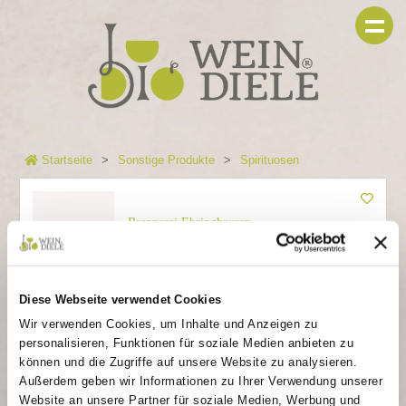
Startseite
Sonstige Produkte
Spirituosen
Brennerei Ehringhausen
Haselnussgeist
Haselzauber
Diese Webseite verwendet Cookies
23,49 €
Wir verwenden Cookies, um Inhalte und Anzeigen zu
personalisieren, Funktionen für soziale Medien anbieten zu
Nicht verfügbar
können und die Zugriffe auf unsere Website zu analysieren.
Außerdem geben wir Informationen zu Ihrer Verwendung unserer
Artikelnr.: E20302
Lieferzeit wird
Website an unsere Partner für soziale Medien, Werbung und
Inhalt: 0.2 L
nach Bestellung