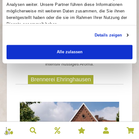
Grundpreis:
ermittelt
Analysen weiter. Unsere Partner führen diese Informationen
117,45 €/L
möglicherweise mit weiteren Daten zusammen, die Sie ihnen
bereitgestellt haben oder die sie im Rahmen Ihrer Nutzung der
Dienste gesammelt haben.
Details zeigen
Wir glauben zwar nicht an überirdische Kräfte, dem
unverwechselbaren Geschmack der Haselnuss
sind wir trotzdem verfallen
. Die handverlesenen
Alle zulassen
Nüsse werden geknackt, gehackt und schonend
geröstet. Dadurch verleihen sie diesem Geist sein
intensiv nussiges Aroma.
Brennerei Ehringhausen