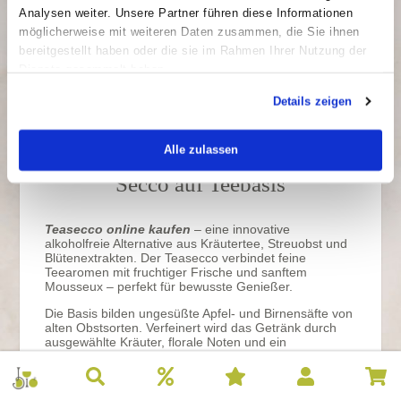
Analysen weiter. Unsere Partner führen diese Informationen
Artikelnr.: A7704
Sofort lieferbar,
Inhalt: 0.75 l
Lieferung in 1-5
möglicherweise mit weiteren Daten zusammen, die Sie ihnen
Grundpreis: 18,53 €/l
Tagen
bereitgestellt haben oder die sie im Rahmen Ihrer Nutzung der
Dienste gesammelt haben.
Details zeigen
Alle zulassen
Teasecco – alkoholfreier Bio-
Secco auf Teebasis
Teasecco online kaufen
– eine innovative
alkoholfreie Alternative aus Kräutertee, Streuobst und
Blütenextrakten. Der Teasecco verbindet feine
Teearomen mit fruchtiger Frische und sanftem
Mousseux – perfekt für bewusste Genießer.
Die Basis bilden ungesüßte Apfel- und Birnensäfte von
alten Obstsorten. Verfeinert wird das Getränk durch
ausgewählte Kräuter, florale Noten und ein
ausgewogenes Süße-Säure-Spiel. Im Glas zeigt sich
der Teasecco zart goldgelb mit lebendiger Perlage.
Am Gaumen dominieren Noten von Kamille,