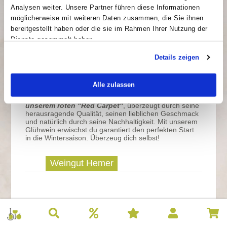
Inhalt: 1 l
Lieferung in 1-5
Analysen weiter. Unsere Partner führen diese Informationen
Grundpreis: 6,90 €/l
Tagen
möglicherweise mit weiteren Daten zusammen, die Sie ihnen
bereitgestellt haben oder die sie im Rahmen Ihrer Nutzung der
Dienste gesammelt haben.
Details zeigen
Es ist schon wieder so weit - die Glühwein-Saison
nährt sich
. Um den Start nicht zu verpassen sollte
man früh genug seinen Vorrat auffüllen, aber nicht mit
Alle zulassen
irgendeinem Glühwein - sondern mit unserem!
Unser
weißer Glühwein "White Carpet", das Pendant zu
unserem roten "Red Carpet"
, überzeugt durch seine
herausragende Qualität, seinen lieblichen Geschmack
und natürlich durch seine Nachhaltigkeit. Mit unserem
Glühwein erwischst du garantiert den perfekten Start
in die Wintersaison. Überzeug dich selbst!
Weingut Hemer