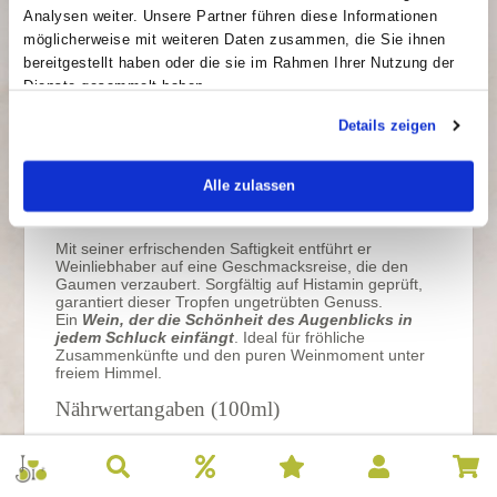
Grundpreis: 11,87 €/l
Tagen
Analysen weiter. Unsere Partner führen diese Informationen
möglicherweise mit weiteren Daten zusammen, die Sie ihnen
bereitgestellt haben oder die sie im Rahmen Ihrer Nutzung der
Dienste gesammelt haben.
Ein
traditionsreicher Silvaner aus den
Details zeigen
sonnenverwöhnten Weinbergen Rheinhessens
.
Ein Hauch von exotischer Ananas und sonnenreifer
Aprikose verströmt verlockende Aromen, die eine
Alle zulassen
Einladung zu entspannten Stunden auf der Terrasse
aussprechen.
Mit seiner erfrischenden Saftigkeit entführt er
Weinliebhaber auf eine Geschmacksreise, die den
Gaumen verzaubert. Sorgfältig auf Histamin geprüft,
garantiert dieser Tropfen ungetrübten Genuss.
Ein
Wein, der die Schönheit des Augenblicks in
jedem Schluck einfängt
. Ideal für fröhliche
Zusammenkünfte und den puren Weinmoment unter
freiem Himmel.
Nährwertangaben (100ml)
kJ 301
kcal 72