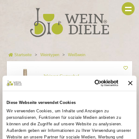
Startseite
Weintypen
Weißwein
Weingut Gustavshof
Silvaner
Feiner Typ, mit milder Säure.
Diese Webseite verwendet Cookies
8,90 €
Wir verwenden Cookies, um Inhalte und Anzeigen zu
personalisieren, Funktionen für soziale Medien anbieten zu
In den Warenkorb
können und die Zugriffe auf unsere Website zu analysieren.
Außerdem geben wir Informationen zu Ihrer Verwendung unserer
Artikelnr.: A0916
Sofort lieferbar,
Website an unsere Partner für soziale Medien, Werbung und
Inhalt: 0.75 l
Lieferung in 1-5