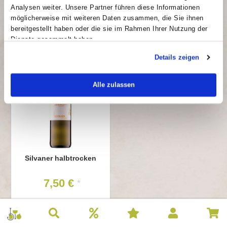
8,00 €
8,90 €
*
*
Analysen weiter. Unsere Partner führen diese Informationen
möglicherweise mit weiteren Daten zusammen, die Sie ihnen
Inhalt: 0.75 l
Inhalt: 0.75 l
bereitgestellt haben oder die sie im Rahmen Ihrer Nutzung der
Grundpreis: 10,67 €/l
Grundpreis: 11,87 €/l
Dienste gesammelt haben.
Details zeigen
Alle zulassen
Silvaner halbtrocken
7,50 €
*
Inhalt: 1.0 l
Grundpreis: 7,50 €/l