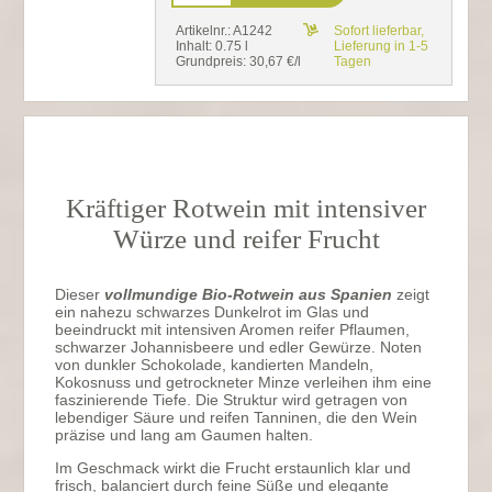
Artikelnr.: A1242
Sofort lieferbar,
Inhalt: 0.75 l
Lieferung in 1-5
Grundpreis: 30,67 €/l
Tagen
Kräftiger Rotwein mit intensiver
Würze und reifer Frucht
Dieser
vollmundige Bio-Rotwein aus Spanien
zeigt
ein nahezu schwarzes Dunkelrot im Glas und
beeindruckt mit intensiven Aromen reifer Pflaumen,
schwarzer Johannisbeere und edler Gewürze. Noten
von dunkler Schokolade, kandierten Mandeln,
Kokosnuss und getrockneter Minze verleihen ihm eine
faszinierende Tiefe. Die Struktur wird getragen von
lebendiger Säure und reifen Tanninen, die den Wein
präzise und lang am Gaumen halten.
Im Geschmack wirkt die Frucht erstaunlich klar und
frisch, balanciert durch feine Süße und elegante