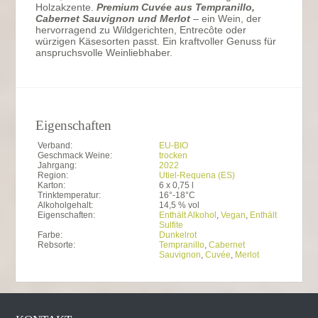
Holzakzente.
Premium Cuvée aus Tempranillo,
Cabernet Sauvignon und Merlot
– ein Wein, der
hervorragend zu Wildgerichten, Entrecôte oder
würzigen Käsesorten passt. Ein kraftvoller Genuss für
anspruchsvolle Weinliebhaber.
Eigenschaften
Verband:
EU-BIO
Geschmack Weine:
trocken
Jahrgang:
2022
Region:
Utiel-Requena (ES)
Karton:
6 x 0,75 l
Trinktemperatur:
16°-18°C
Alkoholgehalt:
14,5 % vol
Eigenschaften:
Enthält Alkohol
,
Vegan
,
Enthält
Sulfite
Farbe:
Dunkelrot
Rebsorte:
Tempranillo
,
Cabernet
Sauvignon
,
Cuvée
,
Merlot