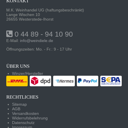
KONTAKT
M.K. Weinhandel UG (haftungsbeschränkt)
Lange Wischen 10
26655 Westerstede-Ihorst
0 44 89 - 94 10 90
E-Mail:
info@weindiele.de
Öffnungszeiten: Mo. - Fr.: 9 - 17 Uhr
ÜBER UNS
Winzer/Hersteller
RECHTLICHES
Sitemap
AGB
Versandkosten
Widerrufsbelehrung
Datenschutz
Impressum