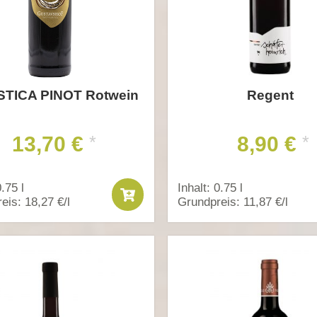
STICA PINOT Rotwein
Regent
13,70 €
8,90 €
*
*
0.75 l
Inhalt: 0.75 l
eis: 18,27 €/l
Grundpreis: 11,87 €/l