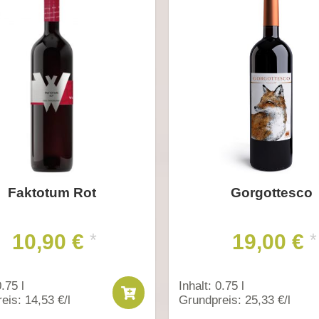
Faktotum Rot
Gorgottesco
10,90 €
19,00 €
*
*
0.75 l
Inhalt: 0.75 l
eis: 14,53 €/l
Grundpreis: 25,33 €/l