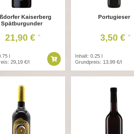
ßdorfer Kaiserberg
Portugieser
Spätburgunder
21,90 €
3,50 €
*
*
0.75 l
Inhalt: 0.25 l
eis: 29,19 €/l
Grundpreis: 13,99 €/l