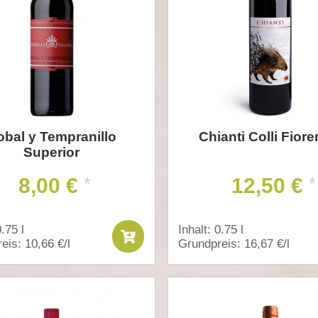
obal y Tempranillo
Chianti Colli Fiore
Superior
8,00 €
12,50 €
*
*
0.75 l
Inhalt: 0.75 l
eis: 10,66 €/l
Grundpreis: 16,67 €/l