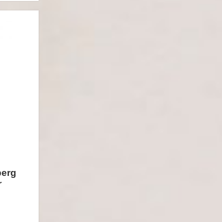
berg
r