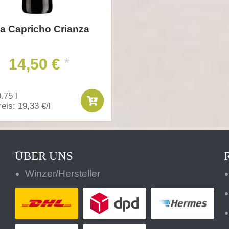
a Capricho Crianza
14,50 €
*
0.75 l
eis: 19,33 €/l
ÜBER UNS
Winzer/Hersteller