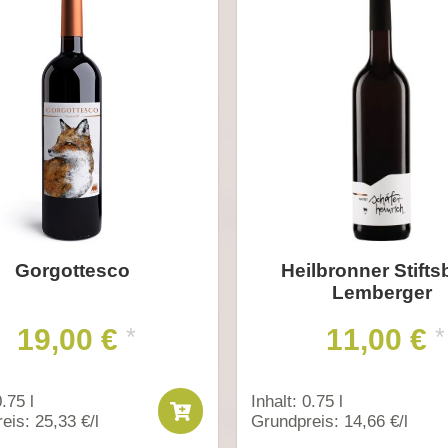
Gorgottesco
Heilbronner Stifts
Lemberger
19,00 €
11,00 €
*
*
0.75 l
Inhalt: 0.75 l
eis: 25,33 €/l
Grundpreis: 14,66 €/l