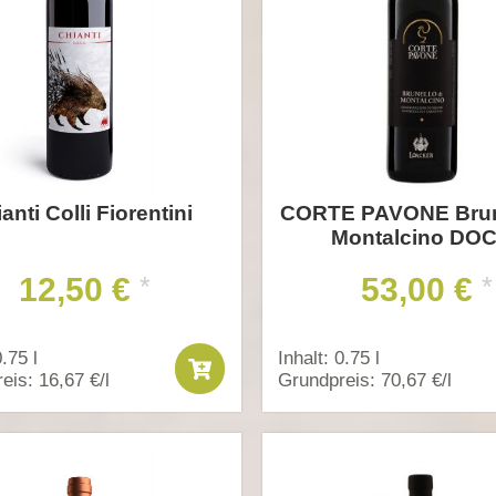
anti Colli Fiorentini
CORTE PAVONE Brune
Montalcino DO
12,50 €
53,00 €
*
*
0.75 l
Inhalt: 0.75 l
eis: 16,67 €/l
Grundpreis: 70,67 €/l