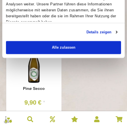
9,29 €
8,50 €
*
*
Analysen weiter. Unsere Partner führen diese Informationen
möglicherweise mit weiteren Daten zusammen, die Sie ihnen
Inhalt: 0.75 l
Inhalt: 0.75 l
bereitgestellt haben oder die sie im Rahmen Ihrer Nutzung der
Grundpreis: 12,39 €/l
Grundpreis: 11,33 €/l
Dienste gesammelt haben.
Details zeigen
Alle zulassen
Pinø Secco
9,90 €
*
Inhalt: 0.75 l
Grundpreis: 13,20 €/l