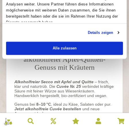
Analysen weiter. Unsere Partner führen diese Informationen
Artikelnr.: A7725
Sofort lieferbar,
Inhalt: 0.75 l
Lieferung in 1-5
möglicherweise mit weiteren Daten zusammen, die Sie ihnen
Grundpreis: 16,67 €/l
Tagen
bereitgestellt haben oder die sie im Rahmen Ihrer Nutzung der
Dienste gesammelt haben.
Details zeigen
Alle zulassen
Prisecco Cuvée Nr. 25 –
alkoholfreier Apfel-Quitten-
Genuss mit Kräutern
Alkoholfreier Secco mit Apfel und Quitte
– frisch,
klar und naturtrüb. Die
Cuvée Nr. 25
verbindet kräftige
Säure mit feiner Würze aus Wiesenkräutern.
Handwerklich hergestellt, bio-zertifiziert und vegan.
Genuss bei
8–10 °C
, ideal zu Käse, Salaten oder pur.
Jetzt alkoholfreie Cuvée bestellen
und neue
Aromen entdecken.
Zutaten
: