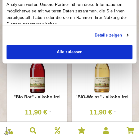
10,50 €
12,50 €
*
*
Analysen weiter. Unsere Partner führen diese Informationen
möglicherweise mit weiteren Daten zusammen, die Sie ihnen
Inhalt: 0.75 l
Inhalt: 0.75 l
bereitgestellt haben oder die sie im Rahmen Ihrer Nutzung der
Grundpreis: 14,00 €/l
Grundpreis: 16,67 €/l
Dienste gesammelt haben.
Details zeigen
Alle zulassen
"Bio Rot" - alkoholfrei
"BIO-Weiss" - alkoholfrei
11,90 €
11,90 €
*
*
Inhalt: 0.75 l
Inhalt: 0.75 l
Grundpreis: 15,87 €/l
Grundpreis: 15,87 €/l